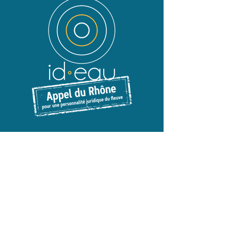
L'APPEL DU RHÔNE
Mobilisation citoyenne, populaire et
transnationale
pour la reconnaissance d'une
personnalité juridique du fleuve Rhône de son
glacier en Suisse à son delta en France.